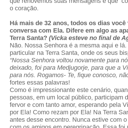
que renovemos suas mensagens e que co
o coração.
Há mais de 32 anos, todos os dias você
conversa com Ela. Difere em algo as apa
Terra Santa?
(Vicka esteve no final de A
Não. Nossa Senhora é a mesma aqui e lá.
particular na Terra Santa, onde os seus bi
“Nossa Senhora voltou novamente para nós
deixado, foi para Medjugorje, para que a V
para nós. Rogamos- Te, fique conosco, não
fortes essas palavras!
Como é impressionante este cenário, quan
pessoas, em um local público, participam 
fervor e com tanto amor, esperando pela V
por Ela! Como rezam por Ela! Na Terra San
antes desse encontro. Nunca estive com o
com os amigos em peregrinação. Essa foi 