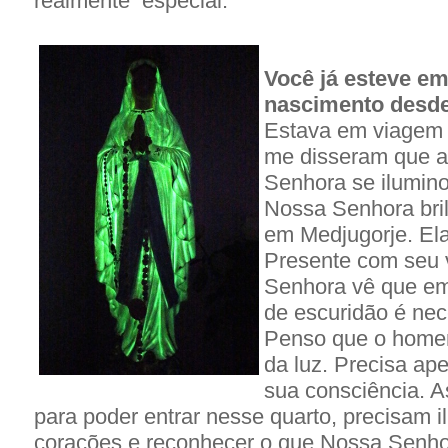
realmente especial.
Você já esteve em
nascimento desd
Estava em viagem e
me disseram que 
Senhora se iluminou
Nossa Senhora bril
em Medjugorje. Ela
Presente com seu v
Senhora vê que em
de escuridão é nec
Penso que o homem
da luz. Precisa ap
sua consciência. 
para poder entrar nesse quarto, precisam 
corações e reconhecer o que Nossa Senho