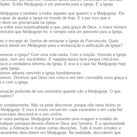
des. Então Medjugorje é um presente para a Igreja. E a Igreja
a Medjugorje e também a todos aqueles que querem ir a Medjugorje. Ele
apaz de ajudar a Igreja no mundo de hoje. E é por isso que a
e deve ser proclamada na Igreja.
 sobre esta espiritualidade e que, pela graça de Deus, o maior número
ncluiria que Medjugorje foi, e sempre será um presente para a Igreja.
u o encargo do Senhor de restaurar a Igreja da Porciúncula. Quais
está dando em Medjugorje para a restauração e edificação da Igreja?
enovou a Igreja? Com uma vida santa. Com a oração. Vivendo a Igreja.
pos, nem aos sacerdotes. E naquela época teve porque criticá-los.
sa é a verdadeira reforma da Igreja. E isso é o que faz Medjugorje hoje.
pela Igreja.
uimos adiante servindo a igreja humildemente.
esmos. Dizemos que Deus nos criou e nos tem concedido essa graça e
 e com a igreja.
ovação profunda de seu ministério quando vão a Medjugorje. O que
 padres?
r simplesmente. Não se pode descrever, porque não seria divino se
Medjugorje. E isso é muito visível em cada sacerdote e em cada fiel
cessário descrevê-lo e sim vivê-lo.
r outra paróquia. Medjugorje é somente uma imagem e modelo de
Qualquer paróquia deveria oferecer Deus aos homens. E a oportunidade
ristia, a Adoração e muitas outras devoções. Tudo é muito simples e
 sacerdotes descobrem em Medjugorje. Na realidade, descobrem que