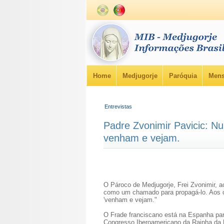
Home
Medjugorje
Paróquia
Mens
Entrevistas
Padre Zvonimir Pavicic: Nu
venham e vejam.
O Pároco de Medjugorje, Frei Zvonimir, a
como um chamado para propagá-lo. Aos cé
'venham e vejam."
O Frade franciscano está na Espanha par
Congresso Iberoamericano da Rainha da 