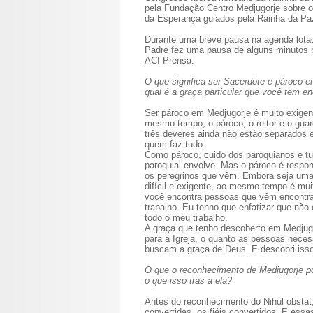
pela Fundação Centro Medjugorje sobre o
da Esperança guiados pela Rainha da Pa
Durante uma breve pausa na agenda lotad
Padre fez uma pausa de alguns minutos p
ACI Prensa.
O que significa ser Sacerdote e pároco e
qual é a graça particular que você tem en
Ser pároco em Medjugorje é muito exigen
mesmo tempo, o pároco, o reitor e o guar
três deveres ainda não estão separados 
quem faz tudo.
Como pároco, cuido dos paroquianos e tu
paroquial envolve. Mas o pároco é respon
os peregrinos que vêm. Embora seja uma 
difícil e exigente, ao mesmo tempo é mui
você encontra pessoas que vêm encontrar
trabalho. Eu tenho que enfatizar que não 
todo o meu trabalho.
A graça que tenho descoberto em Medjugo
para a Igreja, o quanto as pessoas neces
buscam a graça de Deus. E descobri isso
O que o reconhecimento de Medjugorje por
o que isso trás a ela?
Antes do reconhecimento do Nihul obstat,
convertidas, os fiéis convertidos. E ess