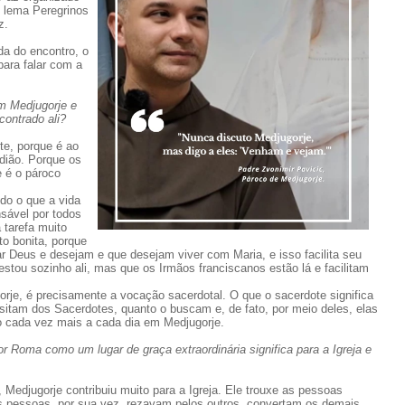
 lema Peregrinos
z.
a do encontro, o
ara falar com a
m Medjugorje e
contrado ali?
te, porque é ao
dião. Porque os
e é o pároco
do o que a vida
sável por todos
tarefa muito
to bonita, porque
 Deus e desejam e que desejam viver com Maria, e isso facilita seu
estou sozinho ali, mas que os Irmãos franciscanos estão lá e facilitam
rje, é precisamente a vocação sacerdotal. O que o sacerdote significa
sitam dos Sacerdotes, quanto o buscam e, de fato, por meio deles, elas
 cada vez mais a cada dia em Medjugorje.
 Roma como um lugar de graça extraordinária significa para a Igreja e
 Medjugorje contribuiu muito para a Igreja. Ele trouxe as pessoas
as pessoas, por sua vez, rezavam pelos outros, convertam os demais,