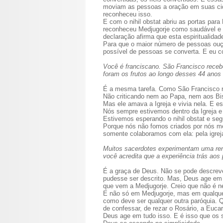
moviam as pessoas a oração em suas cida
reconheceu isso.
E com o nihil obstat abriu as portas par
reconheceu Medjugorje como saudável e c
declaração afirma que esta espiritualidad
Para que o maior número de pessoas ouça
possível de pessoas se converta. E eu co
Você é franciscano. São Francisco recebe
foram os frutos ao longo desses 44 anos 
É a mesma tarefa. Como São Francisco r
Não criticando nem ao Papa, nem aos Bis
Mas ele amava a Igreja e vivia nela. E es
Nós sempre estivemos dentro da Igreja e 
Estivemos esperando o nihil obstat e seg
Porque nós não fomos criados por nós m
somente colaboramos com ela: pela igreja
Muitos sacerdotes experimentam uma ren
você acredita que a experiência trás aos
É a graça de Deus. Não se pode descreve
pudesse ser descrito. Mas, Deus age em 
que vem a Medjugorje. Creio que não é ne
E não só em Medjugorje, mas em qualque
como deve ser qualquer outra paróquia. 
de confessar, de rezar o Rosário, a Euca
Deus age em tudo isso. E é isso que os