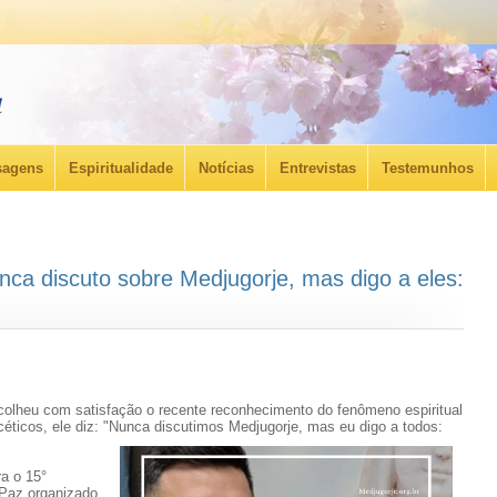
agens
Espiritualidade
Notícias
Entrevistas
Testemunhos
nca discuto sobre Medjugorje, mas digo a eles:
colheu com satisfação o recente reconhecimento do fenômeno espiritual
ticos, ele diz: "Nunca discutimos Medjugorje, mas eu digo a todos:
a o 15°
Paz organizado