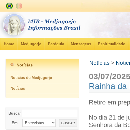
Home
Medjugorje
Paróquia
Mensagens
Espiritualidade
Notícias
>
Notíc
Notícias
03/07/202
Notícias de Medjugorje
Rainha da 
Notícias
Retiro em pre
Buscar
No dia 21 de j
Em
Senhora da Bo