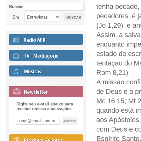
tenha pecado,
Buscar
pecadores; é j
Em
(Jo 1,29), e a
Assim, a salv
enquanto impe
estado de esc
tentação do Ma
Rom 8,21).
A missão confi
de Deus e a pr
Mc 16,15; Mt 
Digite seu e-mail abaixo para
receber nossas atualizações.
quando está im
aos Apóstolos,
com Deus e co
Espírito Santo