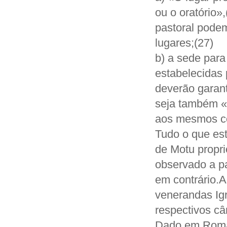
ou o oratório»
pastoral podem
lugares;(27)
b) a sede para
estabelecidas 
deverão garant
seja também «m
aos mesmos co
Tudo o que est
de Motu propri
observado a pa
em contrário.A
venerandas Igr
respectivos câ
Dado em Roma,