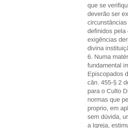
que se verifiqu
deverão ser ex
circunstâncias 
definidos pela 
exigências de
divina instituiç
6. Numa matéri
fundamental im
Episcopados d
cân. 455-§ 2 
para o Culto D
normas que pen
proprio, em ap
sem dúvida, u
a Igreja, estim