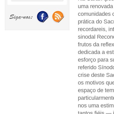
uma renovada 
comunidades cr
prática do Sa
recordareis, i
sinodal Reconci
frutos da refl
dedicada a est
esforço para s
referido Sínod
crise deste S
os motivos qu
espaço de temp
particularment
nos uma estim
tantos fiéis 