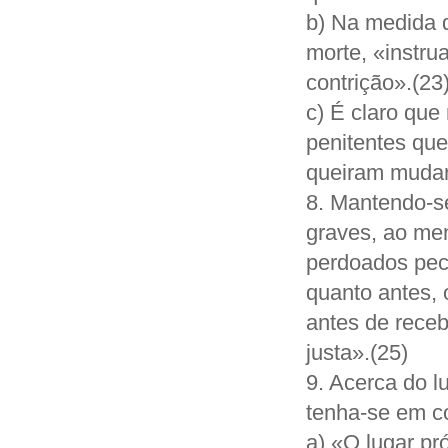
b) Na medida d
morte, «instru
contrição».(23
c) É claro que
penitentes qu
queiram mudar 
8. Mantendo-s
graves, ao me
perdoados pec
quanto antes, 
antes de receb
justa».(25)
9. Acerca do l
tenha-se em c
a) «O lugar pr