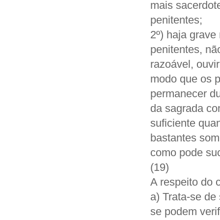
mais sacerdot
penitentes;
2º) haja grave
penitentes, nã
razoável, ouvi
modo que os pe
permanecer du
da sagrada co
suficiente qu
bastantes some
como pode suc
(19)
A respeito do 
a) Trata-se de
se podem verif