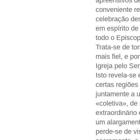
apreensivos d
conveniente re
celebração des
em espírito d
todo o Episcop
Trata-se de to
mais fiel, e p
Igreja pelo Se
Isto revela-s
certas regiões
juntamente a u
«coletiva», de
extraordinário
um alargamento
perde-se de vi