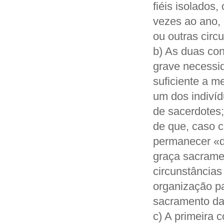
fiéis isolados
vezes ao ano,
ou outras circ
b) As duas co
grave necessi
suficiente a m
um dos indiví
de sacerdotes;
de que, caso c
permanecer «d
graça sacramen
circunstâncias
organização pa
sacramento da
c) A primeira 