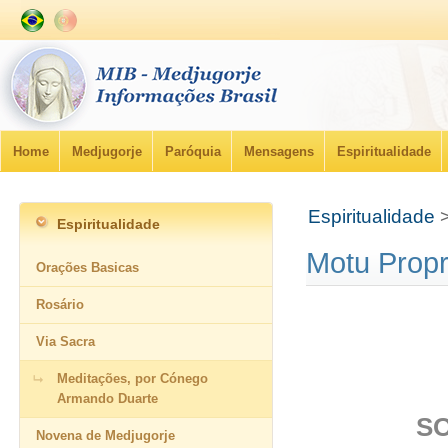
Home
Medjugorje
Paróquia
Mensagens
Espiritualidade
Espiritualidade
Espiritualidade
Motu Propr
Orações Basicas
Rosário
Via Sacra
Meditações, por Cónego
Armando Duarte
S
Novena de Medjugorje