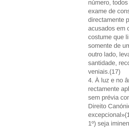
número, todos 
exame de cons
directamente 
acusados em co
costume que l
somente de um
outro lado, le
santidade, re
veniais.(17)
4. À luz e no 
rectamente apl
sem prévia con
Direito Canóni
excepcional»(1
1º) seja imine