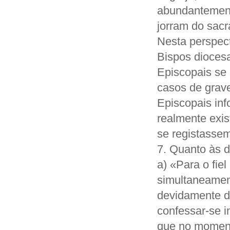
abundantemente
jorram do sac
Nesta perspec
Bispos dioces
Episcopais se 
casos de grav
Episcopais inf
realmente exis
se registassem
7. Quanto às d
a) «Para o fie
simultaneament
devidamente d
confessar-se i
que no moment