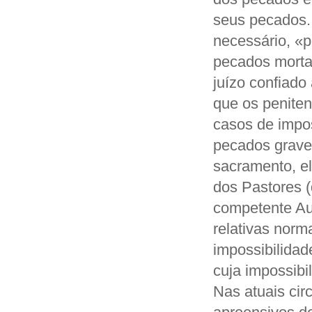
seus pecados. 
necessário, «p
pecados mortai
juízo confiad
que os peniten
casos de impos
pecados graves,
sacramento, el
dos Pastores (
competente Au
relativas norma
impossibilidad
cuja impossibi
Nas atuais cir