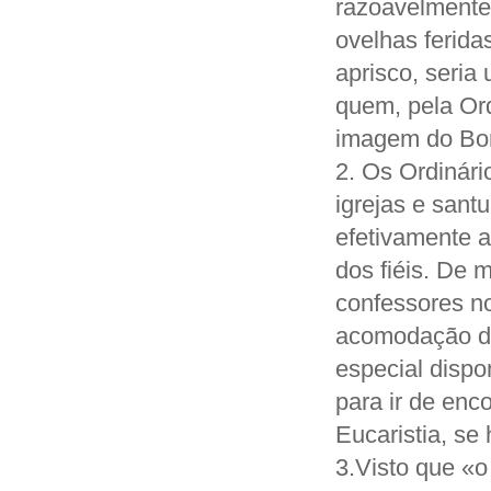
razoavelmente.
ovelhas ferida
aprisco, seria
quem, pela Or
imagem do Bo
2. Os Ordinári
igrejas e sant
efetivamente a
dos fiéis. De 
confessores no
acomodação des
especial dispo
para ir de enc
Eucaristia, se
3.Visto que «o