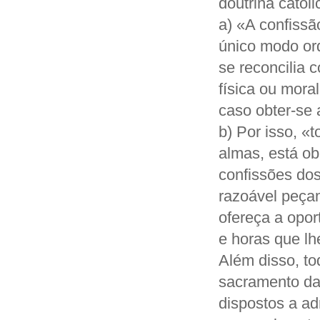
doutrina católi
a) «A confissã
único modo ord
se reconcilia 
física ou mora
caso obter-se 
b) Por isso, «
almas, está ob
confissões dos
razoável peça
ofereça a opo
e horas que lh
Além disso, to
sacramento da
dispostos a ad