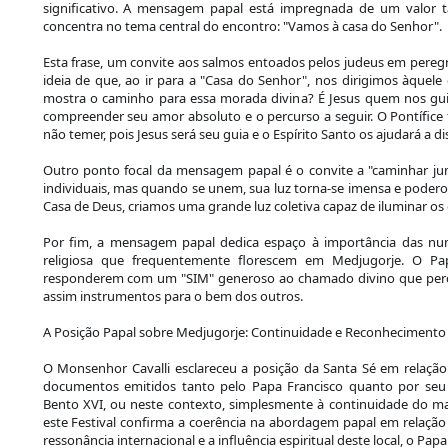
significativo. A mensagem papal está impregnada de um valor t
concentra no tema central do encontro: "Vamos à casa do Senhor".
Esta frase, um convite aos salmos entoados pelos judeus em pereg
ideia de que, ao ir para a "Casa do Senhor", nos dirigimos àque
mostra o caminho para essa morada divina? É Jesus quem nos guia
compreender seu amor absoluto e o percurso a seguir. O Pontífice 
não temer, pois Jesus será seu guia e o Espírito Santo os ajudará a d
Outro ponto focal da mensagem papal é o convite a "caminhar j
individuais, mas quando se unem, sua luz torna-se imensa e poder
Casa de Deus, criamos uma grande luz coletiva capaz de iluminar os 
Por fim, a mensagem papal dedica espaço à importância das num
religiosa que frequentemente florescem em Medjugorje. O Pa
responderem com um "SIM" generoso ao chamado divino que perc
assim instrumentos para o bem dos outros.
A Posição Papal sobre Medjugorje: Continuidade e Reconhecimento
O Monsenhor Cavalli esclareceu a posição da Santa Sé em relação
documentos emitidos tanto pelo Papa Francisco quanto por seu 
Bento XVI, ou neste contexto, simplesmente à continuidade do ma
este Festival confirma a coerência na abordagem papal em relaçã
ressonância internacional e a influência espiritual deste local, o P