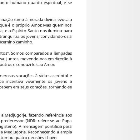
anto humano quanto espiritual, e se
rinação rumo à morada divina, evoca a
le que é o próprio Amor. Mas quem nos
, e o Espírito Santo nos ilumina para
tranquiliza os jovens, convidando-os a
iscernir o caminho.
untos". Somos comparados a lâmpadas
osa. Juntos, movendo-nos em direção à
outros e conduzi-los ao Amor.
erosas vocações à vida sacerdotal e
pa incentiva vivamente os jovens a
ebem em seus corações, tornando-se
 a Medjugorje, fazendo referência aos
predecessor (NDR: refere-se ao Papa
gistério). A mensagem pontifícia para
o a Medjugorje. Reconhecendo a ampla
apa tomou quatro decisões-chave: