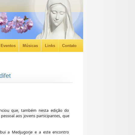
Eventos
Músicas
Links
Contato
ifet
unciou que, também nesta edição do
essoal aos jovens participantes, que
ibui a Medjugorje e a este encontro