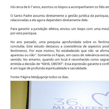
Há cerca de 6-7 anos, exortou os bispos a acompanharem os fiéis e
O Santo Padre assumiu diretamente a gestão jurídica da paróquia, 
relacionadas a ela agora dependem diretamente dele.
Para garantir a jurisdição efetiva, enviou um bispo com uma missã
por esta paróquia.
No ano passado, uma pesquisa aprofundada sobre os fenôme
concluída. Este estudo destacou a coexistência de aspectos posi
fenômenos.
Por esse motivo, foi estabelecido que não se afir
apareceu ou não". Somente os Papas, em casos de relevância extrao
sentido. No entanto, quando um local é reconhecido como sagra
emitida a decisão de "NIHIL OBSTAT". Essa expressão garante e con
é um lugar de profunda espiritualidade e sacralidade.
Fonte: Página Medjugorje todos os dias.