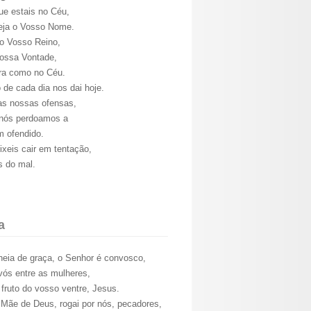
ue estais no Céu,
seja o Vosso Nome.
o Vosso Reino,
Vossa Vontade,
ra como no Céu.
de cada dia nos dai hoje.
as nossas ofensas,
nós perdoamos a
 ofendido.
ixeis cair em tentação,
s do mal.
a
heia de graça, o Senhor é convosco,
vós entre as mulheres,
 fruto do vosso ventre, Jesus.
 Mãe de Deus, rogai por nós, pecadores,