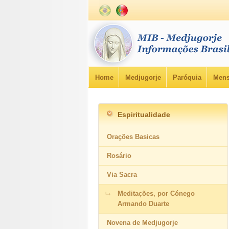
Home
Medjugorje
Paróquia
Mens
Espiritualidade
Orações Basicas
Rosário
Via Sacra
Meditações, por Cónego
Armando Duarte
Novena de Medjugorje