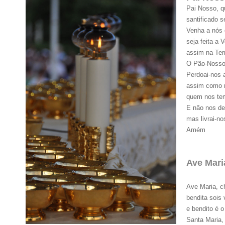
Pai Nosso, q
santificado 
Venha a nós 
seja feita a 
assim na Ter
O Pão-Nosso 
Perdoai-nos 
assim como 
quem nos tem
E não nos de
mas livrai-no
Amém
Ave Mari
Ave Maria, c
bendita sois 
e bendito é o
Santa Maria,