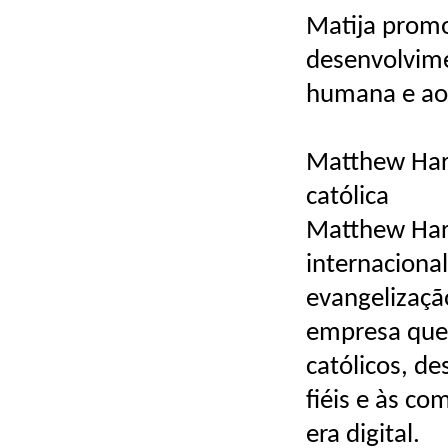
Matija prom
desenvolvime
humana e aos
Matthew Harve
católica
Matthew Harv
internacional
evangelizaçã
empresa que
católicos, d
fiéis e às c
era digital.