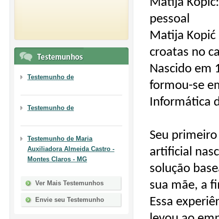
Matija Kopić
pessoal
Matija Kopić
croatas no ca
Nascido em 1
Testemunho de
formou-se em
Informática d
Testemunho de
Seu primeiro 
Testemunho de
Maria
Auxiliadora Almeida Castro -
artificial na
Montes Claros - MG
solução basea
sua mãe, a fi
Ver Mais Testemunhos
Essa experiê
Envie seu Testemunho
levou ao em