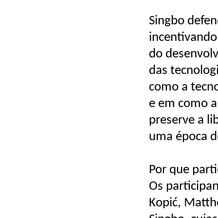
Singbo defen
incentivando
do desenvolvi
das tecnolog
como a tecno
e em como a 
preserve a l
uma época de
Por que part
Os participa
Kopić, Matth