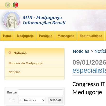
Home
Medjugorje
Paróquia
Mensagens
Espiritualidade
Notícias
>
Notíc
Notícias
09/01/202
Notícias de Medjugorje
especialis
Notícias
Congresso IT
Medjugorje
Buscar
Em